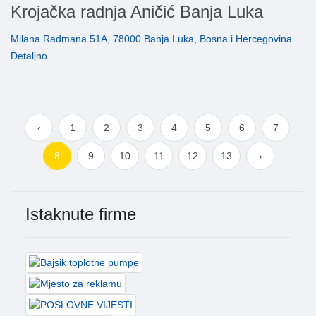
Krojačka radnja Aničić Banja Luka
Milana Radmana 51A, 78000 Banja Luka, Bosna i Hercegovina
Detaljno
‹
1
2
3
4
5
6
7
8
9
10
11
12
13
›
Istaknute firme