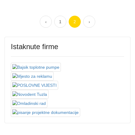
‹
1
2
›
Istaknute firme