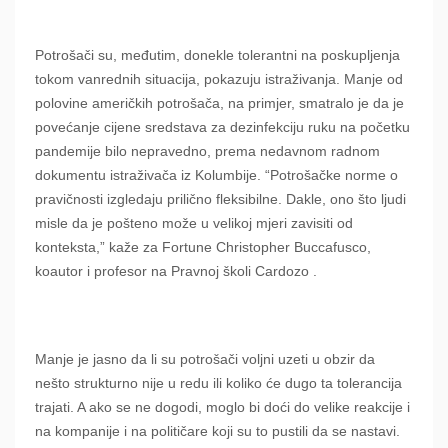
Potrošači su, međutim, donekle tolerantni na poskupljenja
tokom vanrednih situacija, pokazuju istraživanja. Manje od
polovine američkih potrošača, na primjer, smatralo je da je
povećanje cijene sredstava za dezinfekciju ruku na početku
pandemije bilo nepravedno, prema nedavnom radnom
dokumentu istraživača iz Kolumbije. “Potrošačke norme o
pravičnosti izgledaju prilično fleksibilne. Dakle, ono što ljudi
misle da je pošteno može u velikoj mjeri zavisiti od
konteksta,” kaže za Fortune Christopher Buccafusco,
koautor i profesor na Pravnoj školi Cardozo .
Manje je jasno da li su potrošači voljni uzeti u obzir da
nešto strukturno nije u redu ili koliko će dugo ta tolerancija
trajati. A ako se ne dogodi, moglo bi doći do velike reakcije i
na kompanije i na političare koji su to pustili da se nastavi.