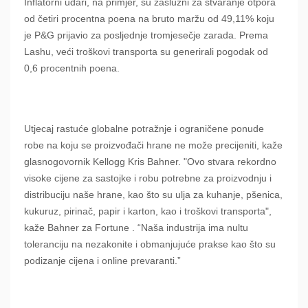
Inflatorni udari, na primjer, su zaslužni za stvaranje otpora
od četiri procentna poena na bruto maržu od 49,11% koju
je P&G prijavio za posljednje tromjesečje zarada. Prema
Lashu, veći troškovi transporta su generirali pogodak od
0,6 procentnih poena.
Utjecaj rastuće globalne potražnje i ograničene ponude
robe na koju se proizvođači hrane ne može precijeniti, kaže
glasnogovornik Kellogg Kris Bahner. "Ovo stvara rekordno
visoke cijene za sastojke i robu potrebne za proizvodnju i
distribuciju naše hrane, kao što su ulja za kuhanje, pšenica,
kukuruz, pirinač, papir i karton, kao i troškovi transporta",
kaže Bahner za Fortune . “Naša industrija ima nultu
toleranciju na nezakonite i obmanjujuće prakse kao što su
podizanje cijena i online prevaranti.”