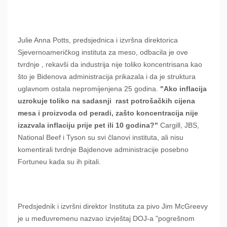
Julie Anna Potts, predsjednica i izvršna direktorica
Sjevernoameričkog instituta za meso, odbacila je ove
tvrdnje , rekavši da industrija nije toliko koncentrisana kao
što je Bidenova administracija prikazala i da je struktura
uglavnom ostala nepromijenjena 25 godina.
"Ako inflacija
uzrokuje toliko na sadasnji
rast potrošačkih cijena
mesa i proizvoda od peradi, zašto koncentracija nije
izazvala inflaciju prije pet ili 10 godina?"
Cargill, JBS,
National Beef i Tyson su svi članovi instituta, ali nisu
komentirali tvrdnje Bajdenove administracije posebno
Fortuneu kada su ih pitali.
Predsjednik i izvršni direktor Instituta za pivo Jim McGreevy
je u međuvremenu nazvao izvještaj DOJ-a "pogrešnom