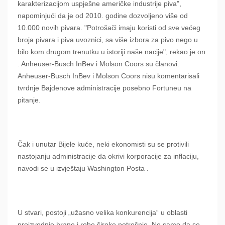
karakterizacijom uspješne američke industrije piva",
napominjući da je od 2010. godine dozvoljeno više od
10.000 novih pivara. "Potrošači imaju koristi od sve većeg
broja pivara i piva uvoznici, sa više izbora za pivo nego u
bilo kom drugom trenutku u istoriji naše nacije", rekao je on
. Anheuser-Busch InBev i Molson Coors su članovi.
Anheuser-Busch InBev i Molson Coors nisu komentarisali
tvrdnje Bajdenove administracije posebno Fortuneu na
pitanje.
Čak i unutar Bijele kuće, neki ekonomisti su se protivili
nastojanju administracije da okrivi korporacije za inflaciju,
navodi se u izvještaju Washington Posta .
U stvari, postoji „užasno velika konkurencija“ u oblasti
proizvodnje hrane i robe široke potrošnje. Ne samo da se