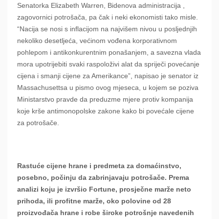
Senatorka Elizabeth Warren, Bidenova administracija ,
zagovornici potrošača, pa čak i neki ekonomisti tako misle.
“Nacija se nosi s inflacijom na najvišem nivou u posljednjih
nekoliko desetljeća, većinom vođena korporativnom
pohlepom i antikonkurentnim ponašanjem, a savezna vlada
mora upotrijebiti svaki raspoloživi alat da spriječi povećanje
cijena i smanji cijene za Amerikance”, napisao je senator iz
Massachusettsa u pismo ovog mjeseca, u kojem se poziva
Ministarstvo pravde da preduzme mjere protiv kompanija
koje krše antimonopolske zakone kako bi povećale cijene
za potrošače.
Rastuće cijene hrane i predmeta za domaćinstvo,
posebno, počinju da zabrinjavaju potrošače. Prema
analizi koju je izvršio Fortune, prosječne marže neto
prihoda, ili profitne marže, oko polovine od 28
proizvođača hrane i robe široke potrošnje navedenih