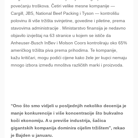
povećanju troškova. Četiri velike mesne kompanije —
Cargill, JBS, National Beef Packing i Tyson — kontrolišu
polovinu ili više tržišta svinjetine, govedine i piletine, prema
stavovima administracije . Ministarstvo finansija je nedavno
objavilo izvještaj na 63 stranice u kojem se ističe da
Anheuser-Busch InBev i Molson Coors kontroliraju oko 65%
američkog tržišta piva prema prihodima. Te kompanije,
kažu kritičari, mogu podići cijene kako žele jer kupci nemaju
mnogo izbora između mnoštva različitih marki i proizvoda.
“Ono što smo vidjeli u posljednjih nekoliko decenija je
manje konkurencije i više koncentracije što bukvalno
koči ekonomiju. A u previše industrija, šačica
gigantskih kompanija dominira cijelim tržištem”, rekao
je Bajden u januaru.