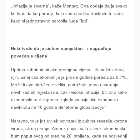
„Inflacija je stvarna“, kaže Montag. Ona dodaje da je svako
ko tvrdi da korporacije koje sada podižu troškove to rade
kako bi jednostavno porobile ljude "lud".
Neki tvrde da je sistem namješten—i nagrađuje
povećanje cijena
Uprkos zabrinutosti oko promjena cijena – ili možda zbog
njih, američka ekonomija je prošle godine porasla za 5,7% .
Može li ovo okruženje velike potražnje, puno otvaranja
novih radnih mjesta i da, čak i visoke inflacije, biti ono kako
ekonomski rast zapravo izgleda za svjetsku ekonomiju
naviknutu na 40 godina deflatorne globalizacije?
Naravno, to je još uvijek povratak iz dubina recesije korona
virusa, ali na primjer Amerika nije imala istinski ekonomski
bum poput ovog od sredine 20. stoljeća, kada se posljednji