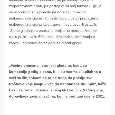
korporativnom nivou, jer postoji veliki broj faktora u igri, a
sami proizvođači općenito ne određuju direktno
maloprodajne cijene . Umjesto toga, postoji predložena
maloprodajna cijena koju trgovci mogu uzeti ili ostaviti.
„Samo gledanje u paušalne brojke ne mora nužno reći
cijelu priču“, kaže Erin Lash, direktorica istraživanja o
kapitalu potrošačkog sektora za Morningstar.
„Većinu vremena, istorijski gledano, kada su
kompanije podigle cene, bile su veoma eksplicitne u
vezi sa činjenicom da to ne treba da pokrije sve
troškove koje imaju – već da nadoknade dio njih“, kaže
Lash Fortune . Uzmimo slučaj McCormick & Company,
dobavljača začina i začina, koji je podigao cijene 2021.