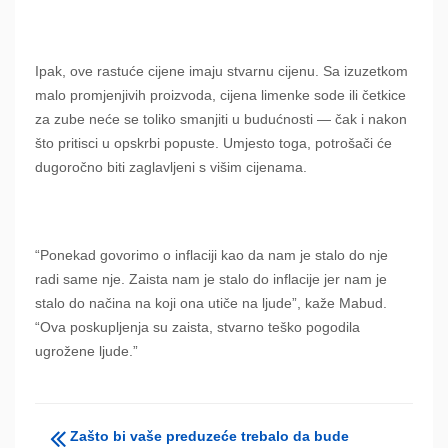
Ipak, ove rastuće cijene imaju stvarnu cijenu. Sa izuzetkom
malo promjenjivih proizvoda, cijena limenke sode ili četkice
za zube neće se toliko smanjiti u budućnosti — čak i nakon
što pritisci u opskrbi popuste. Umjesto toga, potrošači će
dugoročno biti zaglavljeni s višim cijenama.
“Ponekad govorimo o inflaciji kao da nam je stalo do nje
radi same nje. Zaista nam je stalo do inflacije jer nam je
stalo do načina na koji ona utiče na ljude”, kaže Mabud.
“Ova poskupljenja su zaista, stvarno teško pogodila
ugrožene ljude.”
Zašto bi vaše preduzeće trebalo da bude