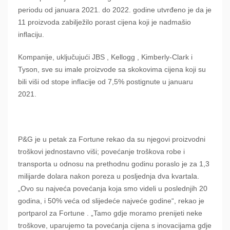
periodu od januara 2021. do 2022. godine utvrđeno je da je
11 proizvoda zabilježilo porast cijena koji je nadmašio
inflaciju.
Kompanije, uključujući JBS , Kellogg , Kimberly-Clark i
Tyson, sve su imale proizvode sa skokovima cijena koji su
bili viši od stope inflacije od 7,5% postignute u januaru
2021.
P&G je u petak za Fortune rekao da su njegovi proizvodni
troškovi jednostavno viši; povećanje troškova robe i
transporta u odnosu na prethodnu godinu poraslo je za 1,3
milijarde dolara nakon poreza u posljednja dva kvartala.
„Ovo su najveća povećanja koja smo videli u poslednjih 20
godina, i 50% veća od slijedeće najveće godine“, rekao je
portparol za Fortune . „Tamo gdje moramo prenijeti neke
troškove, uparujemo ta povećanja cijena s inovacijama gdje