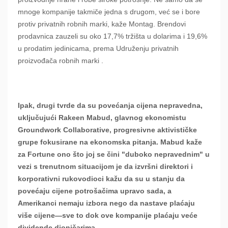
mnoge kompanije takmiče jedna s drugom, već se i bore
protiv privatnih robnih marki, kaže Montag. Brendovi
prodavnica zauzeli su oko 17,7% tržišta u dolarima i 19,6%
u prodatim jedinicama, prema Udruženju privatnih
proizvođača robnih marki .
Ipak, drugi tvrde da su povećanja cijena nepravedna,
uključujući Rakeen Mabud, glavnog ekonomistu
Groundwork Collaborative, progresivne aktivističke
grupe fokusirane na ekonomska pitanja. Mabud kaže
za Fortune ono što joj se čini "duboko nepravednim" u
vezi s trenutnom situacijom je da izvršni direktori i
korporativni rukovodioci kažu da su u stanju da
povećaju cijene potrošačima upravo sada, a
Amerikanci nemaju izbora nego da nastave plaćaju
više cijene—sve to dok ove kompanije plaćaju veće
dividende dioničarima.