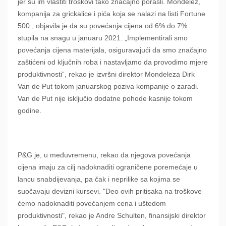
jer su im vlastiti troškovi tako značajno porasli. Mondelez,
kompanija za grickalice i pića koja se nalazi na listi Fortune
500 , objavila je da su povećanja cijena od 6% do 7%
stupila na snagu u januaru 2021. „Implementirali smo
povećanja cijena materijala, osiguravajući da smo značajno
zaštićeni od ključnih roba i nastavljamo da provodimo mjere
produktivnosti“, rekao je izvršni direktor Mondeleza Dirk
Van de Put tokom januarskog poziva kompanije o zaradi.
Van de Put nije isključio dodatne pohode kasnije tokom
godine.
P&G je, u međuvremenu, rekao da njegova povećanja
cijena imaju za cilj nadoknaditi ograničene poremećaje u
lancu snabdijevanja, pa čak i neprilike sa kojima se
suočavaju devizni kursevi. "Deo ovih pritisaka na troškove
ćemo nadoknaditi povećanjem cena i uštedom
produktivnosti", rekao je Andre Schulten, finansijski direktor