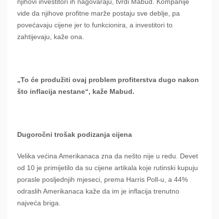
njihovi investitori ih nagovaraju, tvrdi Mabud. Kompanije
vide da njihove profitne marže postaju sve deblje, pa
povećavaju cijene jer to funkcionira, a investitori to
zahtijevaju, kaže ona.
„To će produžiti ovaj problem profiterstva dugo nakon
što inflacija nestane“, kaže Mabud.
Dugoročni trošak podizanja cijena
Velika većina Amerikanaca zna da nešto nije u redu. Devet
od 10 je primijetilo da su cijene artikala koje rutinski kupuju
porasle posljednjih mjeseci, prema Harris Poll-u, a 44%
odraslih Amerikanaca kaže da im je inflacija trenutno
najveća briga.