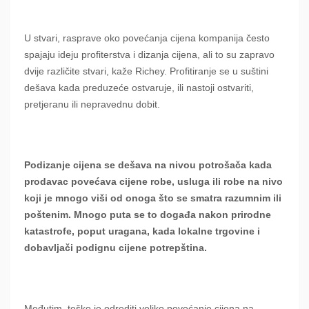
U stvari, rasprave oko povećanja cijena kompanija često
spajaju ideju profiterstva i dizanja cijena, ali to su zapravo
dvije različite stvari, kaže Richey. Profitiranje se u suštini
dešava kada preduzeće ostvaruje, ili nastoji ostvariti,
pretjeranu ili nepravednu dobit.
Podizanje cijena se dešava na nivou potrošača kada
prodavac povećava cijene robe, usluga ili robe na nivo
koji je mnogo viši od onoga što se smatra razumnim ili
poštenim. Mnogo puta se to događa nakon prirodne
katastrofe, poput uragana, kada lokalne trgovine i
dobavljači podignu cijene potrepština.
Međutim, teško je odrediti veliko povećanje cijena na