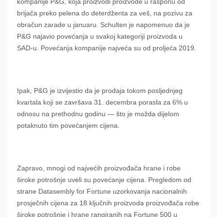
kompanije P&G, koja proizvodi proizvode u rasponu od
brijača preko pelena do deterdženta za veš, na pozivu za
obračun zarade u januaru. Schulten je napomenuo da je
P&G najavio povećanja u svakoj kategoriji proizvoda u
SAD-u. Povećanja kompanije najveća su od proljeća 2019.
Ipak, P&G je izvijestio da je prodaja tokom posljednjeg
kvartala koji se završava 31. decembra porasla za 6% u
odnosu na prethodnu godinu — što je možda dijelom
potaknuto tim povećanjem cijena.
Zapravo, mnogi od najvećih proizvođača hrane i robe
široke potrošnje uveli su povećanje cijena. Pregledom od
strane Datasembly for Fortune uzorkovanja nacionalnih
prosječnih cijena za 18 ključnih proizvoda proizvođača robe
široke potrošnje i hrane rangiranih na Fortune 500 u