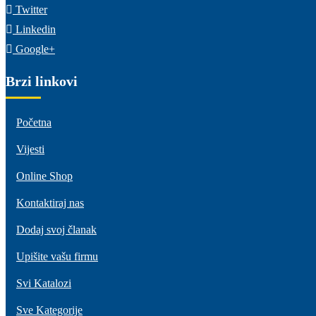
Twitter
Linkedin
Google+
Brzi linkovi
Početna
Vijesti
Online Shop
Kontaktiraj nas
Dodaj svoj članak
Upišite vašu firmu
Svi Katalozi
Sve Kategorije