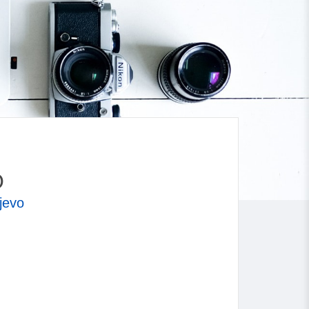
O
jevo