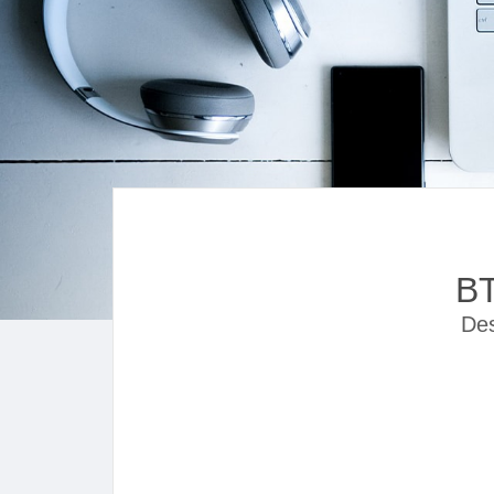
B
Des