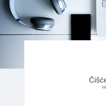
Čišće
H