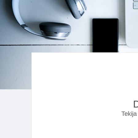
D
Tekij