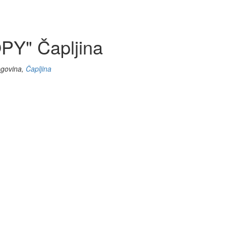
Y" Čapljina
egovina,
Čapljina