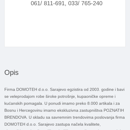
061/ 811-691, 033/ 765-240
Opis
Firma DOMOTEH d.o.o. Sarajevo egzistira od 2003. godine i bavi
se veleprodajom robe široke potrošnje, kupaoničke opreme i
kućanskih pomagala. U ponudi imamo preko 8.000 artikala i za
Bosnu i Hercegovinu imamo ekskluzivna zastupništva POZNATIH
BRENDOVA. U skladu sa savremnim trendovima poslovanja firma
DOMOTEH d.o.o. Sarajevo zastupa načela kvalitete,