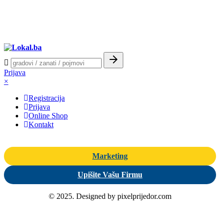
Prijava
×
Registracija
Prijava
Online Shop
Kontakt
Marketing
Upišite Vašu Firmu
© 2025. Designed by pixelprijedor.com