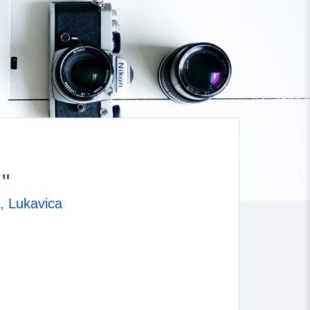
"
a,
Lukavica