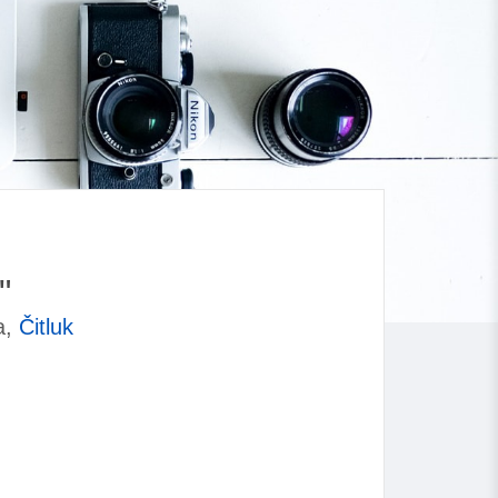
"
a,
Čitluk