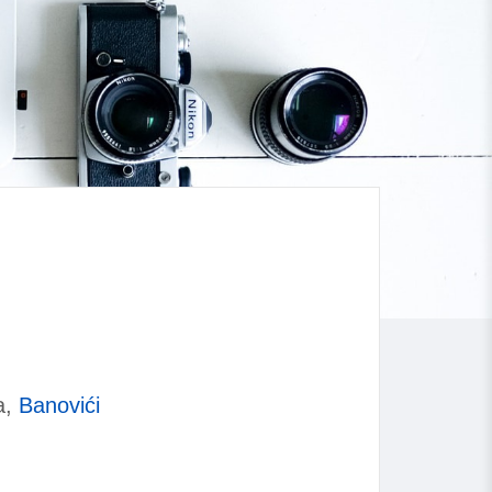
a,
Banovići