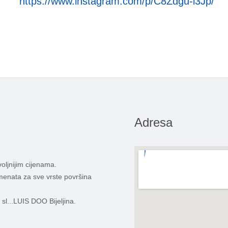
https://www.instagram.com/p/C8Zdgu-i3Jp/
Adresa
oljnijim cijenama.
lemenata za sve vrste površina
 sl...LUIS DOO Bijeljina.