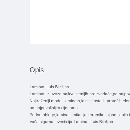
Opis
Laminati Luis Bijeljina
Laminati iz uvoza najkvalitetnijih proizvođača,po najpov
Najtraženiji modeli laminata,lajsni i ostalih pratećih e
po najpovoljnijim cijenama.
Podne obloge,laminati,imitacija keramike,lajsne,ljepila i
Vaša sigurna investicija-Laminati Luis Bijeljina