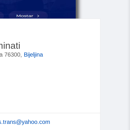
minati
ina 76300,
Bijeljina
is.trans@yahoo.com