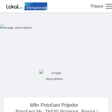
Prijava
Mlin Potočani Prijedor
Potočani bb, 78430 Prnjavor, Bosna i