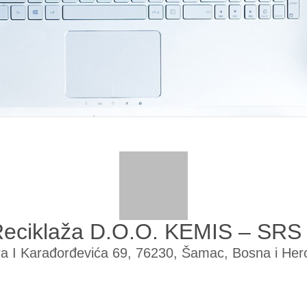
Reciklaža D.O.O. KEMIS – SR
ra I Karađorđevića 69, 76230, Šamac, Bosna i He