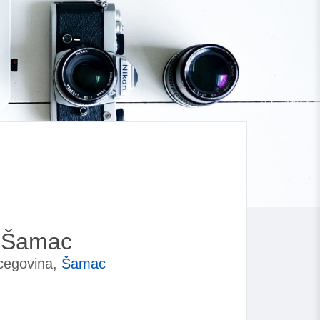
S Šamac
rcegovina,
Šamac