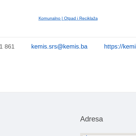
Komunalno | Otpad i Reciklaža
1 861
kemis.srs@kemis.ba
https://kem
Adresa