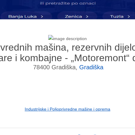
vrednih mašina, rezervnih dijelo
škare i kombajne - „Motoremont“
78400 Gradiška,
Gradiška
Industrijske i Poljoprivredne mašine i oprema