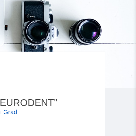
d "EURODENT"
ri Grad