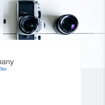
pany
čko