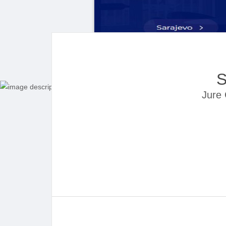
S
Jure 