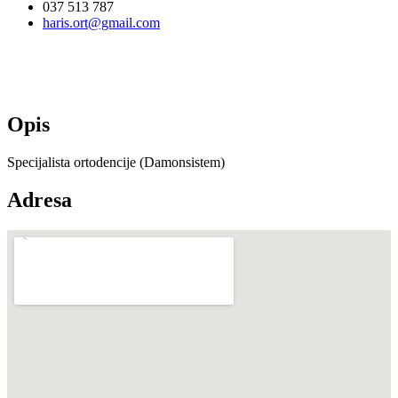
037 513 787
haris.ort@gmail.com
Opis
Specijalista ortodencije (Damonsistem)
Adresa