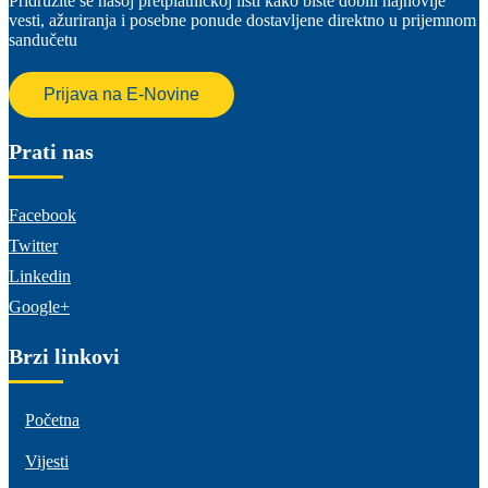
Pridružite se našoj pretplatničkoj listi kako biste dobili najnovije
vesti, ažuriranja i posebne ponude dostavljene direktno u prijemnom
sandučetu
Prijava na E-Novine
Prati nas
Facebook
Twitter
Linkedin
Google+
Brzi linkovi
Početna
Vijesti