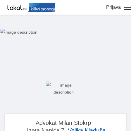
Prijava
Advokat Milan Stokrp
Izeta Nanića 7,
Velika Kladuša