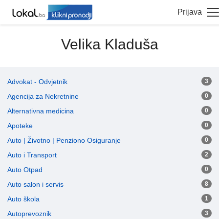
Prijava
Velika Kladuša
Advokat - Odvjetnik
3
Agencija za Nekretnine
0
Alternativna medicina
0
Apoteke
0
Auto | Životno | Penziono Osiguranje
0
Auto i Transport
2
Auto Otpad
0
Auto salon i servis
8
Auto škola
1
Autoprevoznik
3