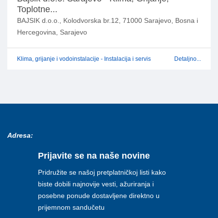
Toplotne...
BAJSIK d.o.o., Kolodvorska br.12, 71000 Sarajevo, Bosna i
Hercegovina, Sarajevo
Klima, grijanje i vodoinstalacije - Instalacija i servis
Detaljno...
Adresa:
Prijavite se na naše novine
Pridružite se našoj pretplatničkoj listi kako
biste dobili najnovije vesti, ažuriranja i
posebne ponude dostavljene direktno u
prijemnom sandučetu