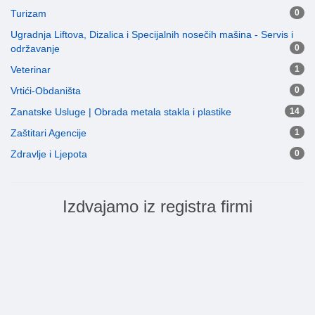
Turizam
0
Ugradnja Liftova, Dizalica i Specijalnih nosečih mašina - Servis i
održavanje
0
Veterinar
1
Vrtići-Obdaništa
0
Zanatske Usluge | Obrada metala stakla i plastike
14
Zaštitari Agencije
1
Zdravlje i Ljepota
0
Izdvajamo iz registra firmi