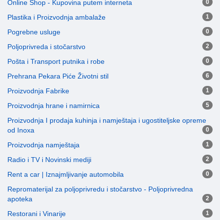
Online Shop - Kupovina putem interneta
0
Plastika i Proizvodnja ambalaže
1
Pogrebne usluge
0
Poljoprivreda i stočarstvo
2
Pošta i Transport putnika i robe
0
Prehrana Pekara Piće Životni stil
6
Proizvodnja Fabrike
1
Proizvodnja hrane i namirnica
5
Proizvodnja I prodaja kuhinja i namještaja i ugostiteljske opreme
od Inoxa
0
Proizvodnja namještaja
1
Radio i TV i Novinski mediji
2
Rent a car | Iznajmljivanje automobila
0
Repromaterijal za poljoprivredu i stočarstvo - Poljoprivredna
apoteka
2
Restorani i Vinarije
1