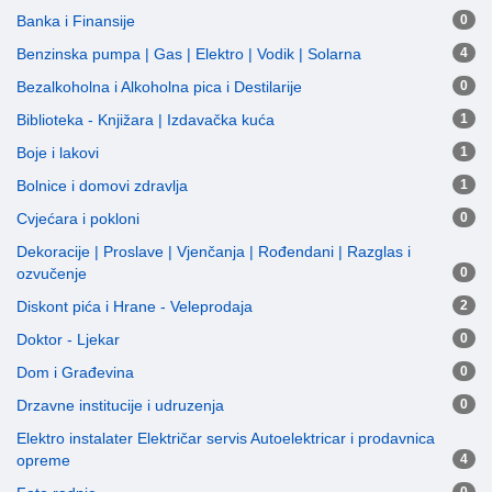
Banka i Finansije
0
Benzinska pumpa | Gas | Elektro | Vodik | Solarna
4
Bezalkoholna i Alkoholna pica i Destilarije
0
Biblioteka - Knjižara | Izdavačka kuća
1
Boje i lakovi
1
Bolnice i domovi zdravlja
1
Cvjećara i pokloni
0
Dekoracije | Proslave | Vjenčanja | Rođendani | Razglas i
ozvučenje
0
Diskont pića i Hrane - Veleprodaja
2
Doktor - Ljekar
0
Dom i Građevina
0
Drzavne institucije i udruzenja
0
Elektro instalater Električar servis Autoelektricar i prodavnica
opreme
4