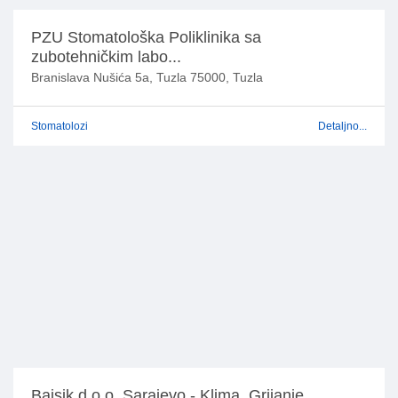
PZU Stomatološka Poliklinika sa
zubotehničkim labo...
Branislava Nušića 5a, Tuzla 75000, Tuzla
Stomatolozi
Detaljno...
Bajsik d.o.o. Sarajevo - Klima, Grijanje,