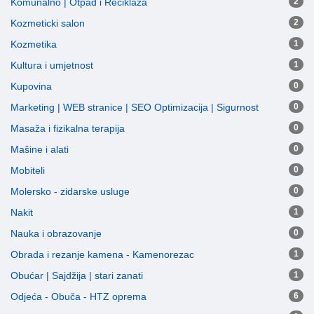
Komunalno | Otpad i Reciklaža
2
Kozmeticki salon
2
Kozmetika
1
Kultura i umjetnost
1
Kupovina
0
Marketing | WEB stranice | SEO Optimizacija | Sigurnost
0
Masaža i fizikalna terapija
0
Mašine i alati
0
Mobiteli
0
Molersko - zidarske usluge
0
Nakit
1
Nauka i obrazovanje
0
Obrada i rezanje kamena - Kamenorezac
1
Obućar | Sajdžija | stari zanati
1
Odjeća - Obuča - HTZ oprema
6