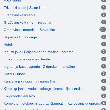
Foto radnje
0
Frizerski salon | Salon ljepote
0
Građevinska limarija
0
Građevinske Firme - Izgradnja
0
Građevinski materijal - Stovarište
14
Higijena i Odrzavanje
1
Hoteli
0
Industrijske i Poljoprivredne mašine i oprema
0
Inox - Kovane ograde - Tende
0
Izgradnja kuća i zgrada - Zidarske i montažne
0
Kafići i klubovi
0
Kancelarijska oprema i namještaj
0
Klima, grijanje i vodoinstalacije - Instalacija i servis
1
Knjigovodstveni biro
9
Kompjuteri fotokopirni aparati štampači - Kancelarijska oprema
4