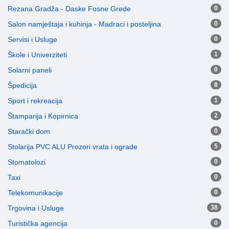
Rezana Gradža - Daske Fosne Grede
0
Salon namještaja i kuhinja - Madraci i posteljina
0
Servisi i Usluge
0
Škole i Univerziteti
1
Solarni paneli
0
Špedicija
8
Sport i rekreacija
1
Štamparija i Kopirnica
2
Starački dom
0
Stolarija PVC ALU Prozori vrata i ograde
5
Stomatolozi
0
Taxi
0
Telekomunikacije
0
Trgovina i Usluge
38
Turistička agencija
0