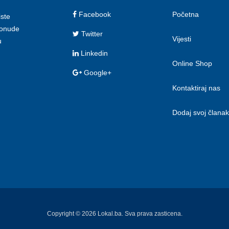
Facebook
Početna
iste
 ponude
Twitter
Vijesti
u
Linkedin
Online Shop
Google+
Kontaktiraj nas
Dodaj svoj članak
Copyright © 2026 Lokal.ba. Sva prava zasticena.