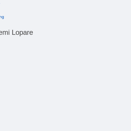
4
temi Lopare