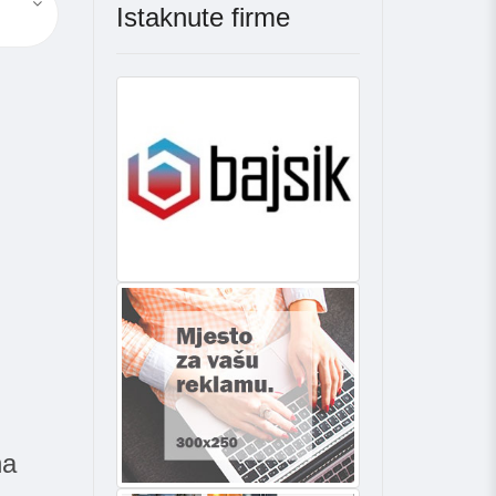
Istaknute firme
na