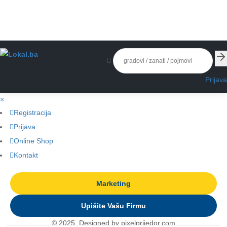
Prijava
×
Registracija
Prijava
Online Shop
Kontakt
Marketing
Upišite Vašu Firmu
© 2025. Designed by pixelprijedor.com