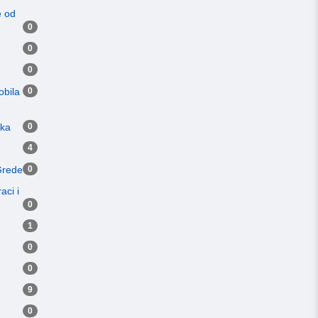
e od
0
0
0
obila
0
eka
0
4
Grede
0
aci i
0
1
0
0
9
0