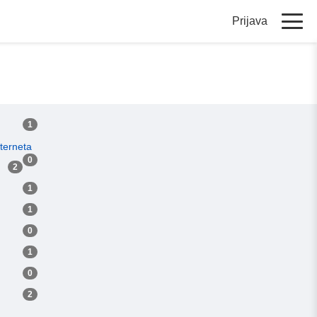
Prijava
1
terneta
0
2
1
1
0
1
0
2