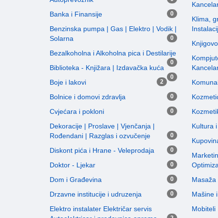
Kancelar
Banka i Finansije
0
Klima, gr
Benzinska pumpa | Gas | Elektro | Vodik |
Instalaci
Solarna
0
Knjigovo
Bezalkoholna i Alkoholna pica i Destilarije
Kompjute
0
Biblioteka - Knjižara | Izdavačka kuća
Kancela
0
Boje i lakovi
2
Komunal
Bolnice i domovi zdravlja
0
Kozmetic
Cvjećara i pokloni
0
Kozmeti
Dekoracije | Proslave | Vjenčanja |
Kultura 
Rođendani | Razglas i ozvučenje
0
Kupovin
Diskont pića i Hrane - Veleprodaja
0
Marketi
Doktor - Ljekar
0
Optimiza
Dom i Građevina
0
Masaža i
Drzavne institucije i udruzenja
0
Mašine i 
Elektro instalater Električar servis
Mobiteli