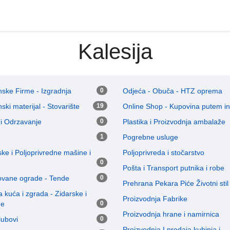
Kalesija
ske Firme - Izgradnja
0
Odjeća - Obuča - HTZ oprema
ski materijal - Stovarište
19
Online Shop - Kupovina putem in
 i Odrzavanje
0
Plastika i Proizvodnja ambalaže
1
Pogrebne usluge
jske i Poljoprivredne mašine i
Poljoprivreda i stočarstvo
0
Pošta i Transport putnika i robe
Kovane ograde - Tende
0
Prehrana Pekara Piće Životni stil
a kuća i zgrada - Zidarske i
Proizvodnja Fabrike
ne
0
Proizvodnja hrane i namirnica
klubovi
0
Proizvodnja I prodaja kuhinja i