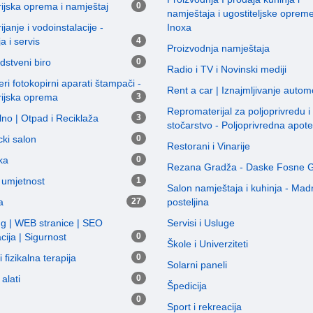
ijska oprema i namještaj
0
namještaja i ugostiteljske oprem
ijanje i vodoinstalacije -
Inoxa
ja i servis
4
Proizvodnja namještaja
dstveni biro
0
Radio i TV i Novinski mediji
ri fotokopirni aparati štampači -
Rent a car | Iznajmljivanje autom
rijska oprema
3
Repromaterijal za poljoprivredu i
no | Otpad i Reciklaža
3
stočarstvo - Poljoprivredna apot
ki salon
0
Restorani i Vinarije
ka
0
Rezana Gradža - Daske Fosne 
i umjetnost
1
Salon namještaja i kuhinja - Madr
a
27
posteljina
ng | WEB stranice | SEO
Servisi i Usluge
cija | Sigurnost
0
Škole i Univerziteti
 fizikalna terapija
0
Solarni paneli
alati
0
Špedicija
0
Sport i rekreacija