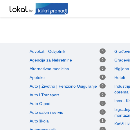
Advokat - Odvjetnik
5
Građevin
Agencija za Nekretnine
0
Građevin
Alternativna medicina
0
Higijena
Apoteke
1
Hoteli
Auto | Životno | Penziono Osiguranje
0
Industri
oprema
Auto i Transport
0
Inox - 
Auto Otpad
0
Izgradnj
Auto salon i servis
8
montaž
Auto škola
1
Kafići i 
Autoprevoznik
0