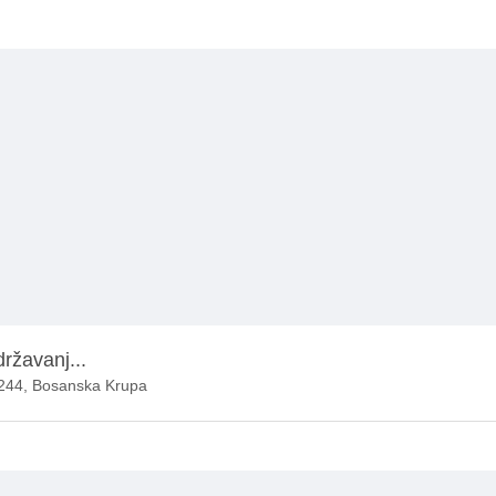
državanj...
7244, Bosanska Krupa