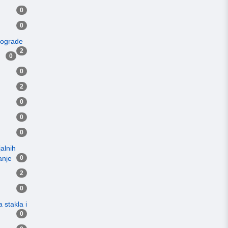
0
0
i ograde
2
0
0
2
0
0
0
jalnih
anje
0
2
0
 stakla i
0