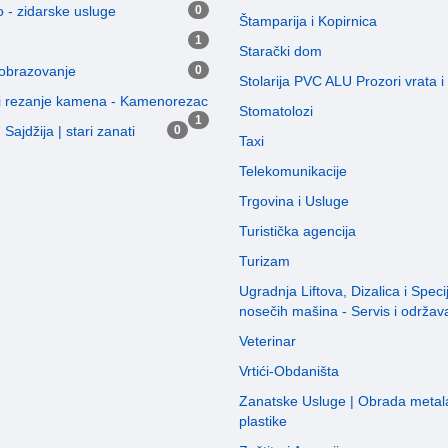
 - zidarske usluge
0
Štamparija i Kopirnica
1
Starački dom
 obrazovanje
0
Stolarija PVC ALU Prozori vrata 
i rezanje kamena - Kamenorezac
Stomatolozi
1
Sajdžija | stari zanati
0
Taxi
Telekomunikacije
Trgovina i Usluge
Turistička agencija
Turizam
Ugradnja Liftova, Dizalica i Speci
nosečih mašina - Servis i održav
Veterinar
Vrtići-Obdaništa
Zanatske Usluge | Obrada metala
plastike