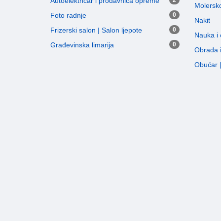
Autoelektricar i prodavnica opreme
2
Molersko
Foto radnje
0
Nakit
Frizerski salon | Salon ljepote
0
Nauka i
Građevinska limarija
0
Obrada 
Obućar | 