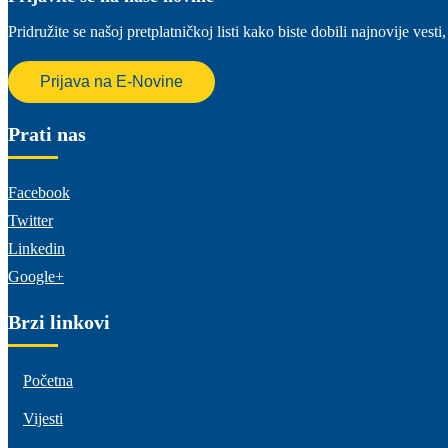
Pridružite se našoj pretplatničkoj listi kako biste dobili najnovije ve
Prijava na E-Novine
Prati nas
Facebook
Twitter
Linkedin
Google+
Brzi linkovi
Početna
Vijesti