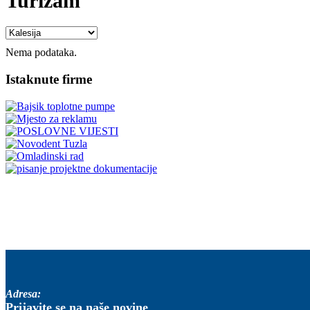
Turizam
Nema podataka.
Istaknute firme
Adresa:
Prijavite se na naše novine