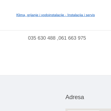
Klima, grijanje i vodoinstalacije - Instalacija i servis
035 630 488 ,061 663 975
Adresa