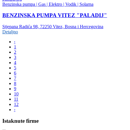
Benzinska pumpa | Gas | Elektro | Vodik | Solarna
BENZINSKA PUMPA VITEZ "PALADIJ"
Stjepana Radića 98, 72250 Vitez, Bosna i Hercegovina
Detaljno
‹
1
2
3
4
5
6
7
8
9
10
11
12
›
Istaknute firme