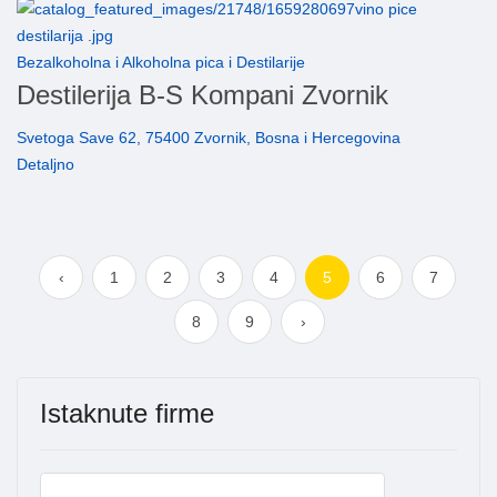
Bezalkoholna i Alkoholna pica i Destilarije
Destilerija B-S Kompani Zvornik
Svetoga Save 62, 75400 Zvornik, Bosna i Hercegovina
Detaljno
‹
1
2
3
4
5
6
7
8
9
›
Istaknute firme