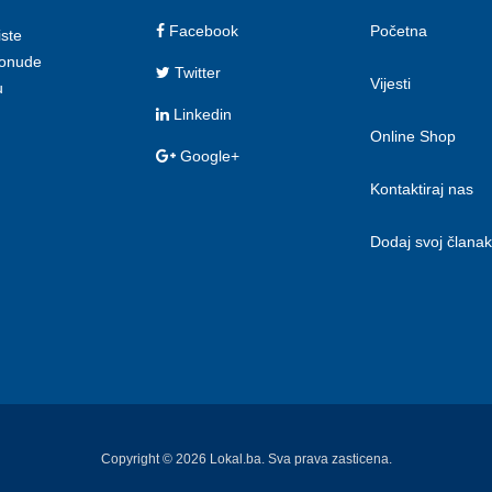
Facebook
Početna
iste
 ponude
Twitter
Vijesti
u
Linkedin
Online Shop
Google+
Kontaktiraj nas
Dodaj svoj članak
Copyright © 2026 Lokal.ba. Sva prava zasticena.