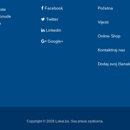
Facebook
Početna
iste
 ponude
Twitter
Vijesti
u
Linkedin
Online Shop
Google+
Kontaktiraj nas
Dodaj svoj članak
Copyright © 2026 Lokal.ba. Sva prava zasticena.