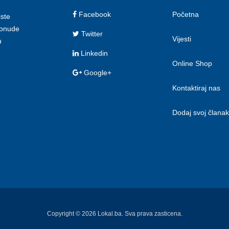
Facebook
Početna
iste
 ponude
Twitter
Vijesti
u
Linkedin
Online Shop
Google+
Kontaktiraj nas
Dodaj svoj članak
Copyright © 2026 Lokal.ba. Sva prava zasticena.