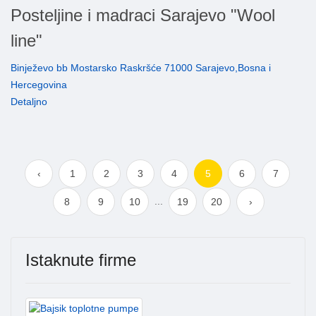
Posteljine i madraci Sarajevo "Wool
line"
Binježevo bb Mostarsko Raskršće 71000 Sarajevo,Bosna i
Hercegovina
Detaljno
‹
1
2
3
4
5
6
7
...
8
9
10
19
20
›
Istaknute firme