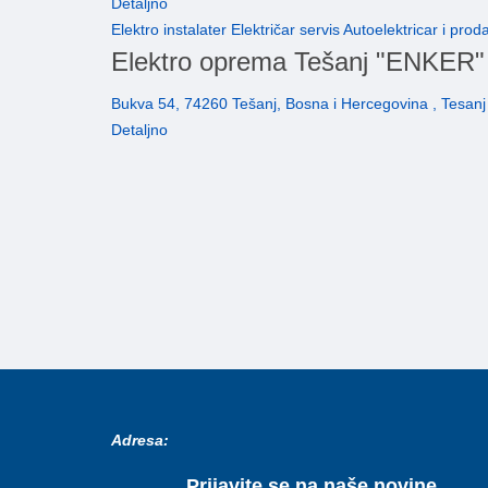
Detaljno
Elektro instalater Električar servis Autoelektricar i pr
Elektro oprema Tešanj "ENKER"
Bukva 54, 74260 Tešanj, Bosna i Hercegovina , Tesanj
Detaljno
Adresa:
Prijavite se na naše novine