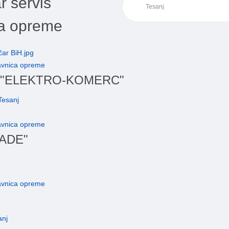
ar servis
ca opreme
odavnica opreme
ešanj "ELEKTRO-KOMERC"
Tesanj
odavnica opreme
RADE"
odavnica opreme
anj