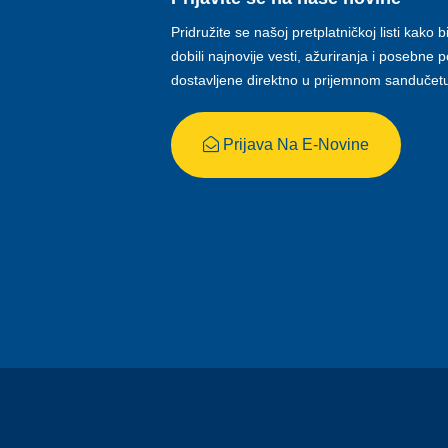
Pridružite se našoj pretplatničkoj listi kako b
dobili najnovije vesti, ažuriranja i posebne
dostavljene direktno u prijemnom sandučet
Prijava Na E-Novine