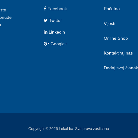
Facebook
Početna
iste
 ponude
Twitter
Vijesti
u
Linkedin
Online Shop
Google+
Kontaktiraj nas
Dodaj svoj članak
Copyright © 2026 Lokal.ba. Sva prava zasticena.