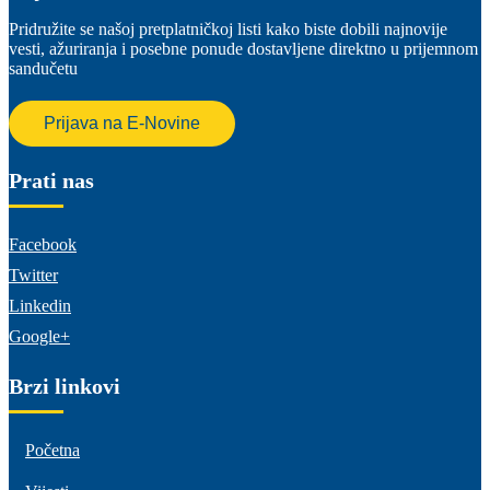
Pridružite se našoj pretplatničkoj listi kako biste dobili najnovije
vesti, ažuriranja i posebne ponude dostavljene direktno u prijemnom
sandučetu
Prijava na E-Novine
Prati nas
Facebook
Twitter
Linkedin
Google+
Brzi linkovi
Početna