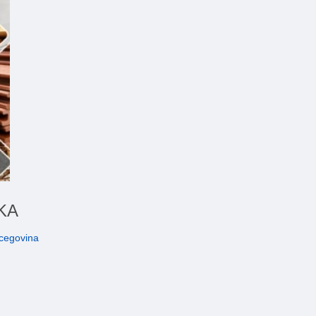
UKA
rcegovina