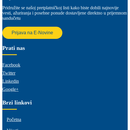
Pridružite se našoj pretplatničkoj listi kako biste dobili najnovije
vesti, ažuriranja i posebne ponude dostavljene direktno u prijemnom
sandučetu
Prijava na E-Novine
Prati nas
Facebook
Twitter
Linkedin
Google+
Brzi linkovi
Početna