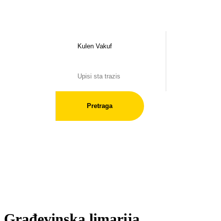
Pretraga
Građevinska limarija