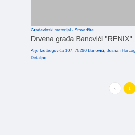
Građevinski materijal - Stovarište
Drvena građa Banovići "RENIX"
Alije Izetbegovića 107, 75290 Banovići, Bosna i Herce
Detaljno
‹
1