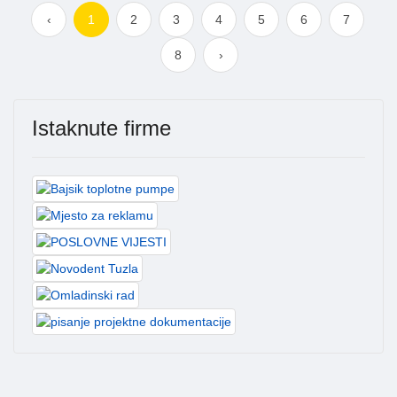
‹
1
2
3
4
5
6
7
8
›
Istaknute firme