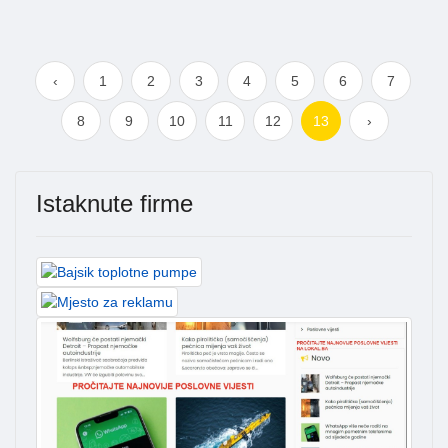
‹
1
2
3
4
5
6
7
8
9
10
11
12
13
›
Istaknute firme