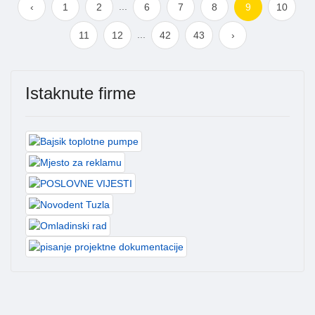
...
‹
1
2
6
7
8
9
10
...
11
12
42
43
›
Istaknute firme