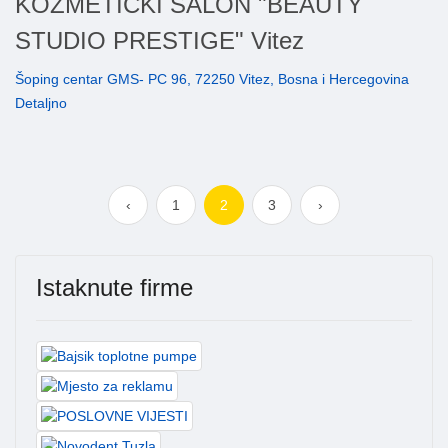
KOZMETICKI SALON "BEAUTY
STUDIO PRESTIGE" Vitez
Šoping centar GMS- PC 96, 72250 Vitez, Bosna i Hercegovina
Detaljno
‹
1
2
3
›
Istaknute firme