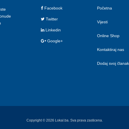
Facebook
Početna
iste
 ponude
Twitter
Vijesti
u
Linkedin
Online Shop
Google+
Kontaktiraj nas
Dodaj svoj članak
Copyright © 2026 Lokal.ba. Sva prava zasticena.