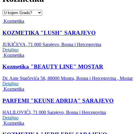
Kozmetika
KOZMETIKA "LUSH" SARAJEVO
JUKIĆEVA, 71 000 Sarajevo, Bosna i Hercegovina
Detaljno
Kozmetika
Kozmetika "BEAUTY LINE" MOSTAR
Dr. Ante Starčevića 58, 88000 Mostra, Bosna i Hercegovina , Mostar
Detaljno
Kozmetika
PARFEMI "KEUNE ADRIJA" SARAJEVO
HALILOVIĆI, 71 000 Sarajevo, Bosna i Hercegovina
Detaljno
Kozmetika