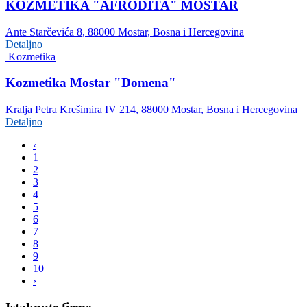
KOZMETIKA "AFRODITA" MOSTAR
Ante Starčevića 8, 88000 Mostar, Bosna i Hercegovina
Detaljno
Kozmetika
Kozmetika Mostar "Domena"
Kralja Petra Krešimira IV 214, 88000 Mostar, Bosna i Hercegovina
Detaljno
‹
1
2
3
4
5
6
7
8
9
10
›