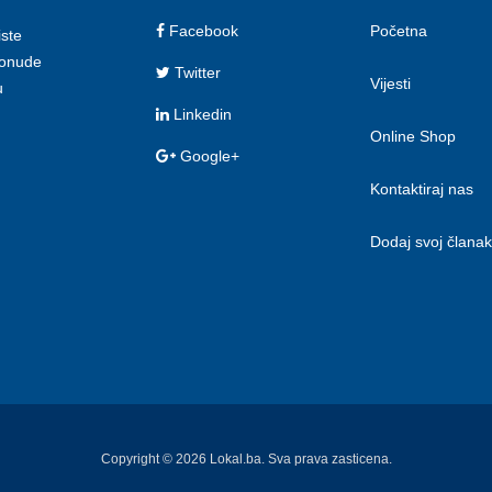
Facebook
Početna
iste
 ponude
Twitter
Vijesti
u
Linkedin
Online Shop
Google+
Kontaktiraj nas
Dodaj svoj članak
Copyright © 2026 Lokal.ba. Sva prava zasticena.