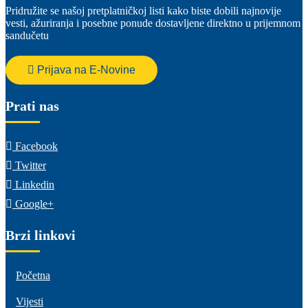
Pridružite se našoj pretplatničkoj listi kako biste dobili najnovije
vesti, ažuriranja i posebne ponude dostavljene direktno u prijemnom
sandučetu
Prijava na E-Novine
Prati nas
Facebook
Twitter
Linkedin
Google+
Brzi linkovi
Početna
Vijesti