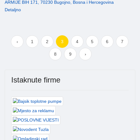
ARMIJE BIH 171, 70230 Bugojno, Bosna i Hercegovina
Detaljno
‹
1
2
3
4
5
6
7
8
9
›
Istaknute firme