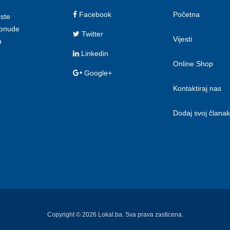
Facebook
Početna
iste
 ponude
Twitter
Vijesti
u
Linkedin
Online Shop
Google+
Kontaktiraj nas
Dodaj svoj članak
Copyright © 2026 Lokal.ba. Sva prava zasticena.