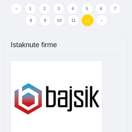
‹
1
2
3
4
5
6
7
8
9
10
11
12
›
Istaknute firme